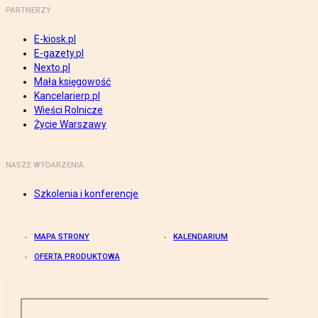
PARTNERZY
E-kiosk.pl
E-gazety.pl
Nexto.pl
Mała księgowość
Kancelarierp.pl
Wieści Rolnicze
Życie Warszawy
NASZE WYDARZENIA
Szkolenia i konferencje
MAPA STRONY
KALENDARIUM
OFERTA PRODUKTOWA