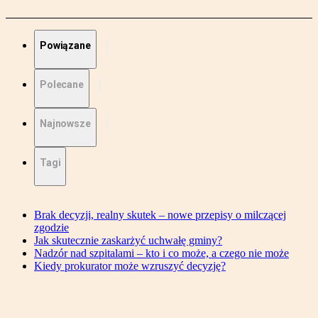
Powiązane
Polecane
Najnowsze
Tagi
Brak decyzji, realny skutek – nowe przepisy o milczącej
zgodzie
Jak skutecznie zaskarżyć uchwałę gminy?
Nadzór nad szpitalami – kto i co może, a czego nie może
Kiedy prokurator może wzruszyć decyzję?