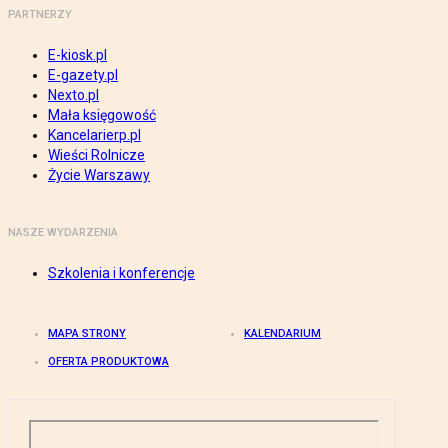
PARTNERZY
E-kiosk.pl
E-gazety.pl
Nexto.pl
Mała księgowość
Kancelarierp.pl
Wieści Rolnicze
Życie Warszawy
NASZE WYDARZENIA
Szkolenia i konferencje
MAPA STRONY
KALENDARIUM
OFERTA PRODUKTOWA