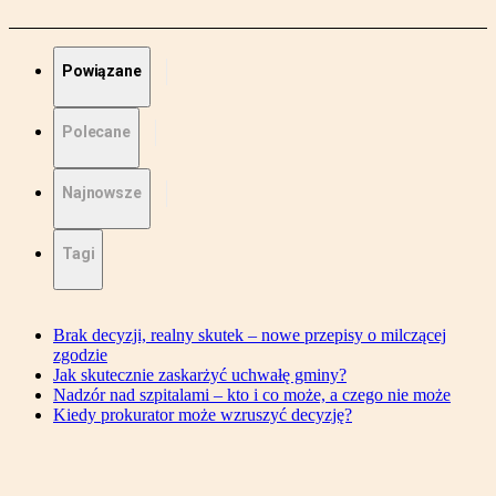
Powiązane
Polecane
Najnowsze
Tagi
Brak decyzji, realny skutek – nowe przepisy o milczącej
zgodzie
Jak skutecznie zaskarżyć uchwałę gminy?
Nadzór nad szpitalami – kto i co może, a czego nie może
Kiedy prokurator może wzruszyć decyzję?