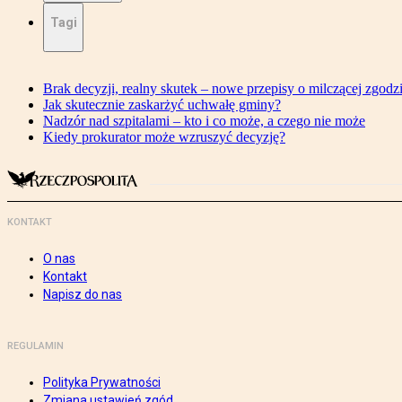
Tagi
Brak decyzji, realny skutek – nowe przepisy o milczącej zgodz
Jak skutecznie zaskarżyć uchwałę gminy?
Nadzór nad szpitalami – kto i co może, a czego nie może
Kiedy prokurator może wzruszyć decyzję?
KONTAKT
O nas
Kontakt
Napisz do nas
REGULAMIN
Polityka Prywatności
Zmiana ustawień zgód