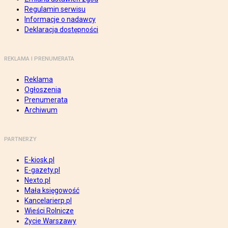
Regulamin serwisu
Informacje o nadawcy
Deklaracja dostępności
REKLAMA I PRENUMERATA
Reklama
Ogłoszenia
Prenumerata
Archiwum
PARTNERZY
E-kiosk.pl
E-gazety.pl
Nexto.pl
Mała księgowość
Kancelarierp.pl
Wieści Rolnicze
Życie Warszawy