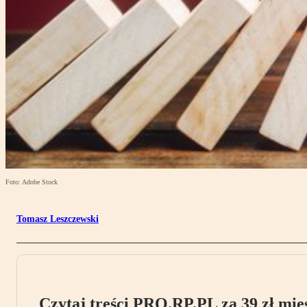
Foto: Adobe Stock
Tomasz Leszczewski
Czytaj treści PRO.RP.PL za 39 zł mies