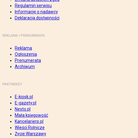
Regulamin serwisu
Informacje o nadawcy
Deklaracja dostępności
REKLAMA I PRENUMERATA
Reklama
Ogłoszenia
Prenumerata
Archiwum
PARTNERZY
E-kiosk.pl
E-gazety.pl
Nexto.pl
Mała księgowość
Kancelarierp.pl
Wieści Rolnicze
Życie Warszawy