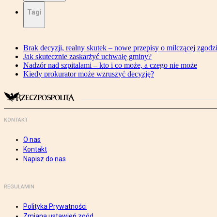
Tagi
Brak decyzji, realny skutek – nowe przepisy o milczącej zgodz
Jak skutecznie zaskarżyć uchwałę gminy?
Nadzór nad szpitalami – kto i co może, a czego nie może
Kiedy prokurator może wzruszyć decyzję?
KONTAKT
O nas
Kontakt
Napisz do nas
REGULAMIN
Polityka Prywatności
Zmiana ustawień zgód