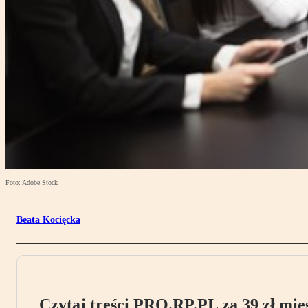
Foto: Adobe Stock
Beata Kocięcka
Czytaj treści PRO.RP.PL za 39 zł mies