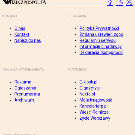
KONTAKT
REGULAMIN
O nas
Polityka Prywatności
Kontakt
Zmiana ustawień zgód
Napisz do nas
Regulamin serwisu
Informacje o nadawcy
Deklaracja dostępności
REKLAMA I PRENUMERATA
PARTNERZY
Reklama
E-kiosk.pl
Ogłoszenia
E-gazety.pl
Prenumerata
Nexto.pl
Archiwum
Mała księgowość
Kancelarierp.pl
Wieści Rolnicze
Życie Warszawy