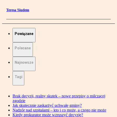
Teresa Siudem
Powiązane
Polecane
Najnowsze
Tagi
Brak decyzji, realny skutek – nowe przepisy o milczącej
zgodzie
Jak skutecznie zaskarżyć uchwałę gminy?
Nadzór nad szpitalami – kto i co może, a czego nie może
Kiedy prokurator może wzruszyć decyzję?