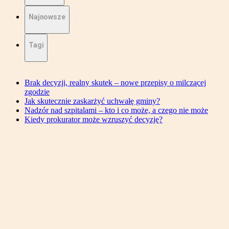
Najnowsze
Tagi
Brak decyzji, realny skutek – nowe przepisy o milczącej
zgodzie
Jak skutecznie zaskarżyć uchwałę gminy?
Nadzór nad szpitalami – kto i co może, a czego nie może
Kiedy prokurator może wzruszyć decyzję?