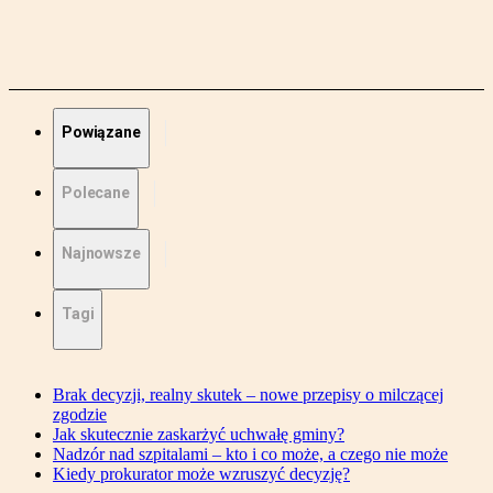
Powiązane
Polecane
Najnowsze
Tagi
Brak decyzji, realny skutek – nowe przepisy o milczącej
zgodzie
Jak skutecznie zaskarżyć uchwałę gminy?
Nadzór nad szpitalami – kto i co może, a czego nie może
Kiedy prokurator może wzruszyć decyzję?