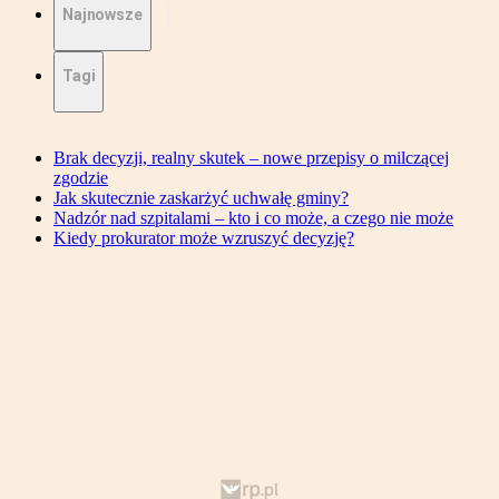
Najnowsze
Tagi
Brak decyzji, realny skutek – nowe przepisy o milczącej
zgodzie
Jak skutecznie zaskarżyć uchwałę gminy?
Nadzór nad szpitalami – kto i co może, a czego nie może
Kiedy prokurator może wzruszyć decyzję?