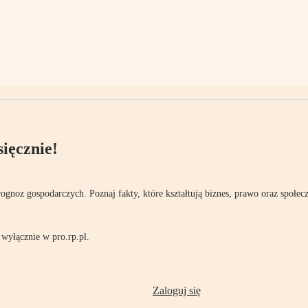
ięcznie!
rognoz gospodarczych. Poznaj fakty, które kształtują biznes, prawo oraz społec
wyłącznie w pro.rp.pl.
Zaloguj się