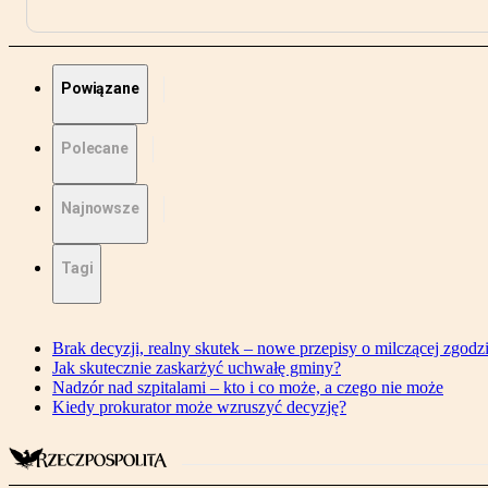
Powiązane
Polecane
Najnowsze
Tagi
Brak decyzji, realny skutek – nowe przepisy o milczącej zgodz
Jak skutecznie zaskarżyć uchwałę gminy?
Nadzór nad szpitalami – kto i co może, a czego nie może
Kiedy prokurator może wzruszyć decyzję?