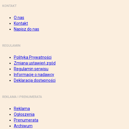
KONTAKT
O nas
Kontakt
Napisz do nas
REGULAMIN
Polityka Prywatności
Zmiana ustawień zgód
Regulamin serwisu
Informacje o nadawcy
Deklaracja dostępności
REKLAMA I PRENUMERATA
Reklama
Ogłoszenia
Prenumerata
Archiwum