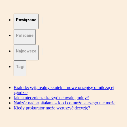
Powiązane
Polecane
Najnowsze
Tagi
Brak decyzji, realny skutek – nowe przepisy o milczącej
zgodzie
Jak skutecznie zaskarżyć uchwałę gminy?
Nadzór nad szpitalami – kto i co może, a czego nie może
Kiedy prokurator może wzruszyć decyzję?