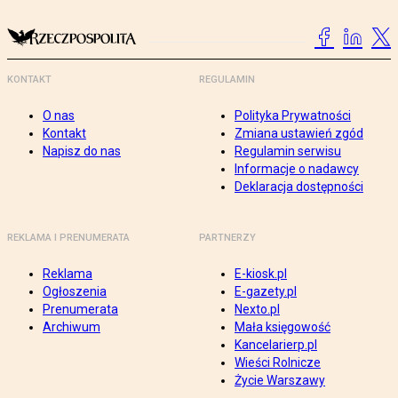
KONTAKT
REGULAMIN
O nas
Polityka Prywatności
Kontakt
Zmiana ustawień zgód
Napisz do nas
Regulamin serwisu
Informacje o nadawcy
Deklaracja dostępności
REKLAMA I PRENUMERATA
PARTNERZY
Reklama
E-kiosk.pl
Ogłoszenia
E-gazety.pl
Prenumerata
Nexto.pl
Archiwum
Mała księgowość
Kancelarierp.pl
Wieści Rolnicze
Życie Warszawy