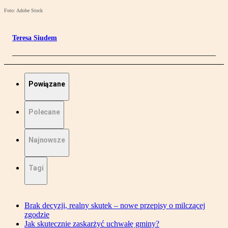
Foto: Adobe Stock
Teresa Siudem
Powiązane
Polecane
Najnowsze
Tagi
Brak decyzji, realny skutek – nowe przepisy o milczącej
zgodzie
Jak skutecznie zaskarżyć uchwałę gminy?