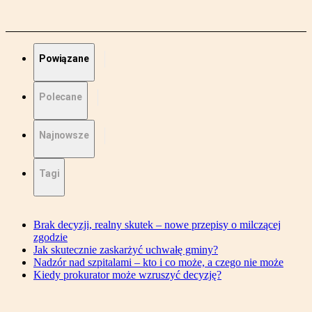
Powiązane
Polecane
Najnowsze
Tagi
Brak decyzji, realny skutek – nowe przepisy o milczącej
zgodzie
Jak skutecznie zaskarżyć uchwałę gminy?
Nadzór nad szpitalami – kto i co może, a czego nie może
Kiedy prokurator może wzruszyć decyzję?