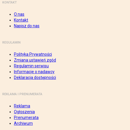
KONTAKT
O nas
Kontakt
Napisz do nas
REGULAMIN
Polityka Prywatności
Zmiana ustawień zgód
Regulamin serwisu
Informacje o nadawcy
Deklaracja dostępności
REKLAMA I PRENUMERATA
Reklama
Ogłoszenia
Prenumerata
Archiwum