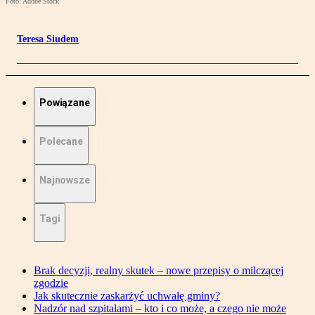
Foto: Adobe Stock
Teresa Siudem
Powiązane
Polecane
Najnowsze
Tagi
Brak decyzji, realny skutek – nowe przepisy o milczącej
zgodzie
Jak skutecznie zaskarżyć uchwałę gminy?
Nadzór nad szpitalami – kto i co może, a czego nie może