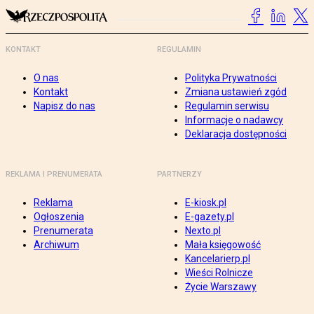
KONTAKT
REGULAMIN
O nas
Polityka Prywatności
Kontakt
Zmiana ustawień zgód
Napisz do nas
Regulamin serwisu
Informacje o nadawcy
Deklaracja dostępności
REKLAMA I PRENUMERATA
PARTNERZY
Reklama
E-kiosk.pl
Ogłoszenia
E-gazety.pl
Prenumerata
Nexto.pl
Archiwum
Mała księgowość
Kancelarierp.pl
Wieści Rolnicze
Życie Warszawy