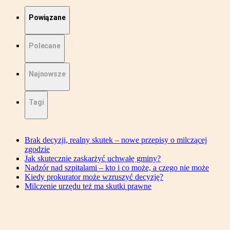
Powiązane
Polecane
Najnowsze
Tagi
Brak decyzji, realny skutek – nowe przepisy o milczącej
zgodzie
Jak skutecznie zaskarżyć uchwałę gminy?
Nadzór nad szpitalami – kto i co może, a czego nie może
Kiedy prokurator może wzruszyć decyzję?
Milczenie urzędu też ma skutki prawne