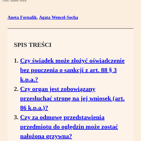
Foto: Adobe Stock
Aneta Fornalik
,
Agata Wencel-Socha
SPIS TREŚCI
Czy świadek może złożyć oświadczenie
bez pouczenia o sankcji z art. 88 § 3
k.p.a.?
Czy organ jest zobowiązany
przesłuchać stronę na jej wniosek (art.
86 k.p.a.)?
Czy za odmowę przedstawienia
przedmiotu do oględzin może zostać
nałożona grzywna?