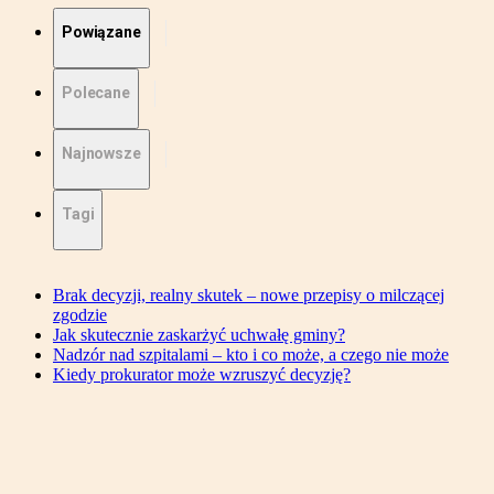
Powiązane
Polecane
Najnowsze
Tagi
Brak decyzji, realny skutek – nowe przepisy o milczącej
zgodzie
Jak skutecznie zaskarżyć uchwałę gminy?
Nadzór nad szpitalami – kto i co może, a czego nie może
Kiedy prokurator może wzruszyć decyzję?