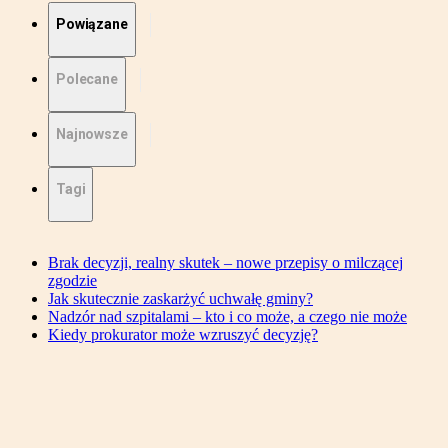
Powiązane
Polecane
Najnowsze
Tagi
Brak decyzji, realny skutek – nowe przepisy o milczącej
zgodzie
Jak skutecznie zaskarżyć uchwałę gminy?
Nadzór nad szpitalami – kto i co może, a czego nie może
Kiedy prokurator może wzruszyć decyzję?