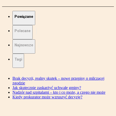
Powiązane
Polecane
Najnowsze
Tagi
Brak decyzji, realny skutek – nowe przepisy o milczącej
zgodzie
Jak skutecznie zaskarżyć uchwałę gminy?
Nadzór nad szpitalami – kto i co może, a czego nie może
Kiedy prokurator może wzruszyć decyzję?