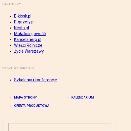
PARTNERZY
E-kiosk.pl
E-gazety.pl
Nexto.pl
Mała księgowość
Kancelarierp.pl
Wieści Rolnicze
Życie Warszawy
NASZE WYDARZENIA
Szkolenia i konferencje
MAPA STRONY
KALENDARIUM
OFERTA PRODUKTOWA