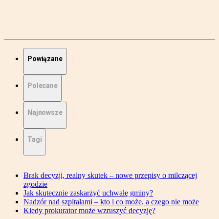
Powiązane
Polecane
Najnowsze
Tagi
Brak decyzji, realny skutek – nowe przepisy o milczącej
zgodzie
Jak skutecznie zaskarżyć uchwałę gminy?
Nadzór nad szpitalami – kto i co może, a czego nie może
Kiedy prokurator może wzruszyć decyzję?