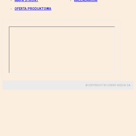
MAPA STRONY
KALENDARIUM
OFERTA PRODUKTOWA
© COPYRIGHT BY GREMI MEDIA SA