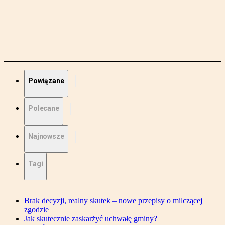
Powiązane
Polecane
Najnowsze
Tagi
Brak decyzji, realny skutek – nowe przepisy o milczącej
zgodzie
Jak skutecznie zaskarżyć uchwałę gminy?