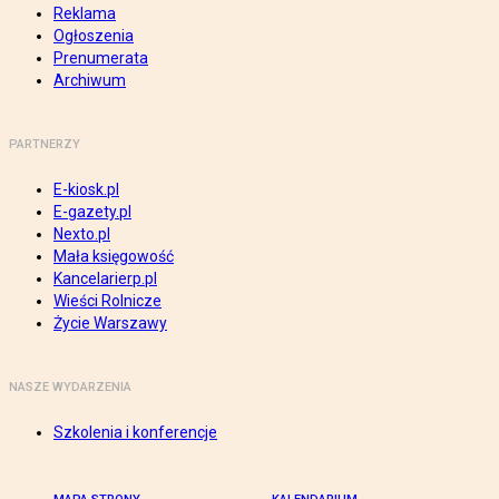
Reklama
Ogłoszenia
Prenumerata
Archiwum
PARTNERZY
E-kiosk.pl
E-gazety.pl
Nexto.pl
Mała księgowość
Kancelarierp.pl
Wieści Rolnicze
Życie Warszawy
NASZE WYDARZENIA
Szkolenia i konferencje