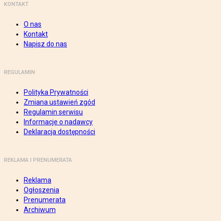
KONTAKT
O nas
Kontakt
Napisz do nas
REGULAMIN
Polityka Prywatności
Zmiana ustawień zgód
Regulamin serwisu
Informacje o nadawcy
Deklaracja dostępności
REKLAMA I PRENUMERATA
Reklama
Ogłoszenia
Prenumerata
Archiwum