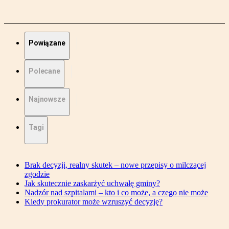
Powiązane
Polecane
Najnowsze
Tagi
Brak decyzji, realny skutek – nowe przepisy o milczącej
zgodzie
Jak skutecznie zaskarżyć uchwałę gminy?
Nadzór nad szpitalami – kto i co może, a czego nie może
Kiedy prokurator może wzruszyć decyzję?