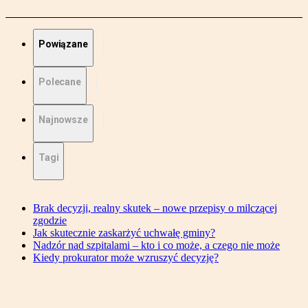
Powiązane
Polecane
Najnowsze
Tagi
Brak decyzji, realny skutek – nowe przepisy o milczącej
zgodzie
Jak skutecznie zaskarżyć uchwałę gminy?
Nadzór nad szpitalami – kto i co może, a czego nie może
Kiedy prokurator może wzruszyć decyzję?