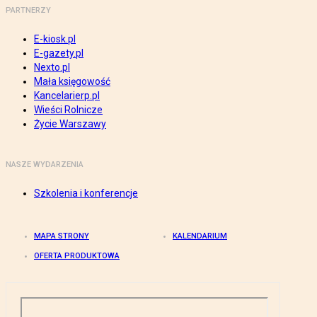
PARTNERZY
E-kiosk.pl
E-gazety.pl
Nexto.pl
Mała księgowość
Kancelarierp.pl
Wieści Rolnicze
Życie Warszawy
NASZE WYDARZENIA
Szkolenia i konferencje
MAPA STRONY
KALENDARIUM
OFERTA PRODUKTOWA