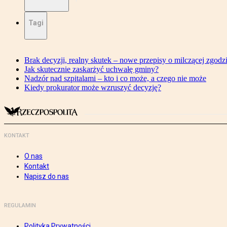
Tagi
Brak decyzji, realny skutek – nowe przepisy o milczącej zgodz
Jak skutecznie zaskarżyć uchwałę gminy?
Nadzór nad szpitalami – kto i co może, a czego nie może
Kiedy prokurator może wzruszyć decyzję?
KONTAKT
O nas
Kontakt
Napisz do nas
REGULAMIN
Polityka Prywatności