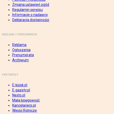
Zmiana ustawień zgód
Regulamin serwisu
Informacje o nadawcy
Deklaracja dostępności
REKLAMA I PRENUMERATA
Reklama
Ogłoszenia
Prenumerata
Archiwum
PARTNERZY
E-kiosk.pl
E-gazety.pl
Nexto.pl
Mała księgowość
Kancelarierp.pl
Wieści Rolnicze