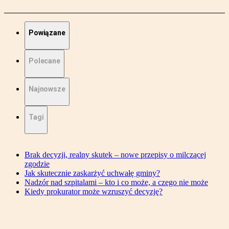
Powiązane
Polecane
Najnowsze
Tagi
Brak decyzji, realny skutek – nowe przepisy o milczącej
zgodzie
Jak skutecznie zaskarżyć uchwałę gminy?
Nadzór nad szpitalami – kto i co może, a czego nie może
Kiedy prokurator może wzruszyć decyzję?