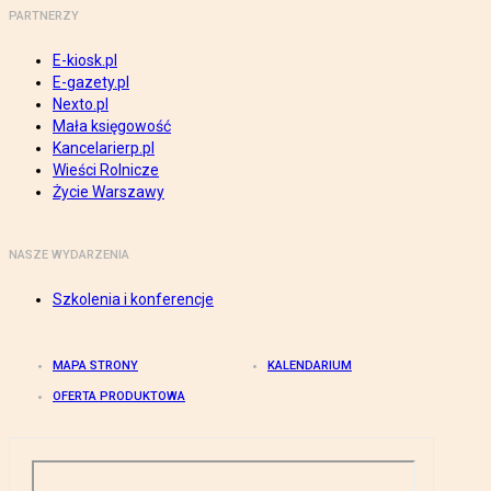
PARTNERZY
E-kiosk.pl
E-gazety.pl
Nexto.pl
Mała księgowość
Kancelarierp.pl
Wieści Rolnicze
Życie Warszawy
NASZE WYDARZENIA
Szkolenia i konferencje
MAPA STRONY
KALENDARIUM
OFERTA PRODUKTOWA