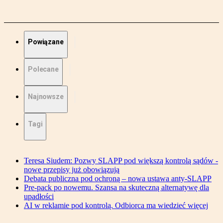
Powiązane
Polecane
Najnowsze
Tagi
Teresa Siudem: Pozwy SLAPP pod większą kontrolą sądów -
nowe przepisy już obowiązują
Debata publiczna pod ochroną – nowa ustawa anty-SLAPP
Pre-pack po nowemu. Szansa na skuteczną alternatywę dla
upadłości
AI w reklamie pod kontrolą. Odbiorca ma wiedzieć więcej