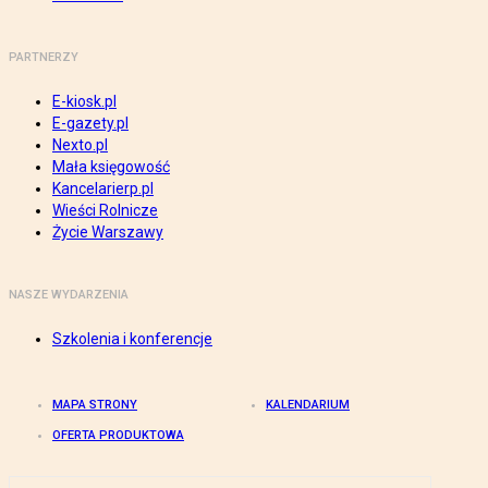
PARTNERZY
E-kiosk.pl
E-gazety.pl
Nexto.pl
Mała księgowość
Kancelarierp.pl
Wieści Rolnicze
Życie Warszawy
NASZE WYDARZENIA
Szkolenia i konferencje
MAPA STRONY
KALENDARIUM
OFERTA PRODUKTOWA