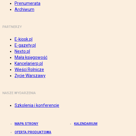
Prenumerata
Archiwum
PARTNERZY
E-kiosk.pl
E-gazety.pl
Nexto.pl
Mała księgowość
Kancelarierp.pl
Wieści Rolnicze
Życie Warszawy
NASZE WYDARZENIA
Szkolenia i konferencje
MAPA STRONY
KALENDARIUM
OFERTA PRODUKTOWA