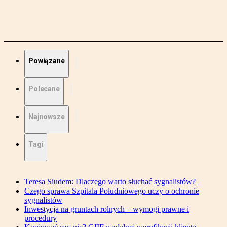
Powiązane
Polecane
Najnowsze
Tagi
Teresa Siudem: Dlaczego warto słuchać sygnalistów?
Czego sprawa Szpitala Południowego uczy o ochronie
sygnalistów
Inwestycja na gruntach rolnych – wymogi prawne i
procedury