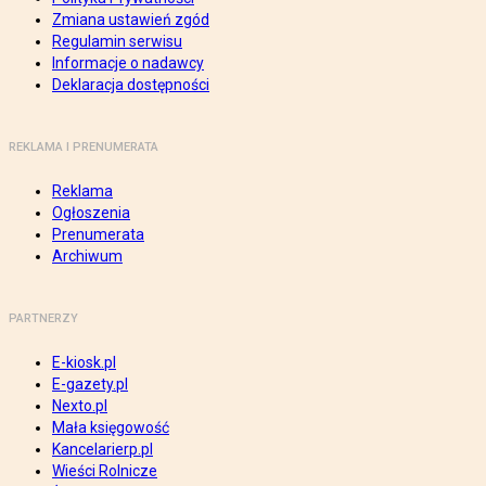
Zmiana ustawień zgód
Regulamin serwisu
Informacje o nadawcy
Deklaracja dostępności
REKLAMA I PRENUMERATA
Reklama
Ogłoszenia
Prenumerata
Archiwum
PARTNERZY
E-kiosk.pl
E-gazety.pl
Nexto.pl
Mała księgowość
Kancelarierp.pl
Wieści Rolnicze