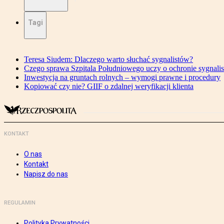
Tagi
Teresa Siudem: Dlaczego warto słuchać sygnalistów?
Czego sprawa Szpitala Południowego uczy o ochronie sygnali
Inwestycja na gruntach rolnych – wymogi prawne i procedury
Kopiować czy nie? GIIF o zdalnej weryfikacji klienta
KONTAKT
O nas
Kontakt
Napisz do nas
REGULAMIN
Polityka Prywatności