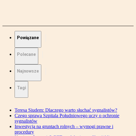
Powiązane
Polecane
Najnowsze
Tagi
Teresa Siudem: Dlaczego warto słuchać sygnalistów?
Czego sprawa Szpitala Południowego uczy o ochronie
sygnalistów
Inwestycja na gruntach rolnych – wymogi prawne i
procedury