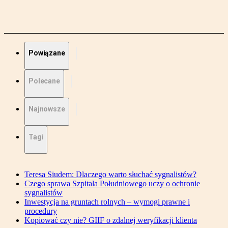
Powiązane
Polecane
Najnowsze
Tagi
Teresa Siudem: Dlaczego warto słuchać sygnalistów?
Czego sprawa Szpitala Południowego uczy o ochronie
sygnalistów
Inwestycja na gruntach rolnych – wymogi prawne i
procedury
Kopiować czy nie? GIIF o zdalnej weryfikacji klienta