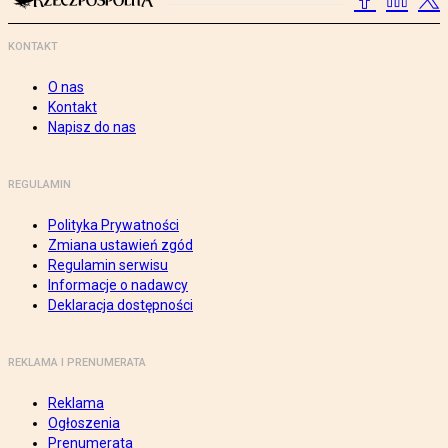
KONTAKT
O nas
Kontakt
Napisz do nas
REGULAMIN
Polityka Prywatności
Zmiana ustawień zgód
Regulamin serwisu
Informacje o nadawcy
Deklaracja dostępności
REKLAMA I PRENUMERATA
Reklama
Ogłoszenia
Prenumerata