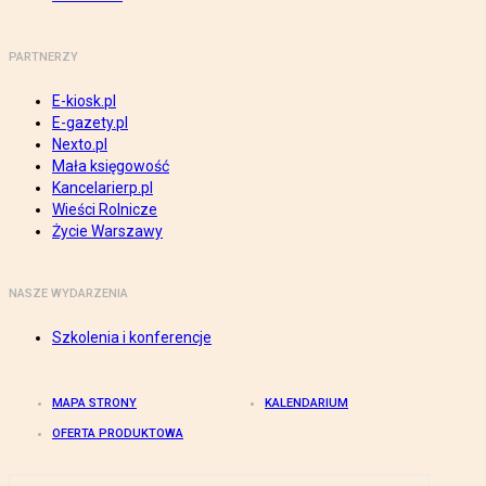
PARTNERZY
E-kiosk.pl
E-gazety.pl
Nexto.pl
Mała księgowość
Kancelarierp.pl
Wieści Rolnicze
Życie Warszawy
NASZE WYDARZENIA
Szkolenia i konferencje
MAPA STRONY
KALENDARIUM
OFERTA PRODUKTOWA