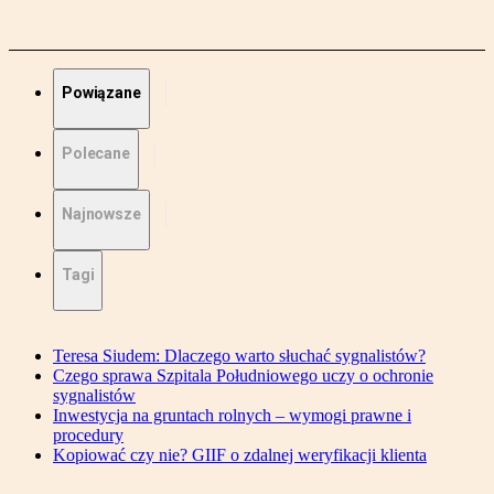
Powiązane
Polecane
Najnowsze
Tagi
Teresa Siudem: Dlaczego warto słuchać sygnalistów?
Czego sprawa Szpitala Południowego uczy o ochronie
sygnalistów
Inwestycja na gruntach rolnych – wymogi prawne i
procedury
Kopiować czy nie? GIIF o zdalnej weryfikacji klienta