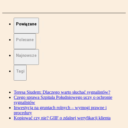
Powiązane
Polecane
Najnowsze
Tagi
Teresa Siudem: Dlaczego warto słuchać sygnalistów?
Czego sprawa Szpitala Południowego uczy o ochronie
sygnalistów
Inwestycja na gruntach rolnych – wymogi prawne i
procedury
Kopiować czy nie? GIIF o zdalnej weryfikacji klienta