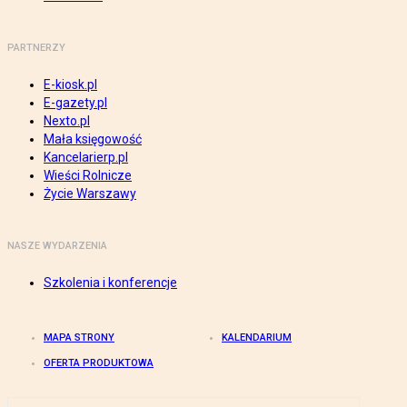
PARTNERZY
E-kiosk.pl
E-gazety.pl
Nexto.pl
Mała księgowość
Kancelarierp.pl
Wieści Rolnicze
Życie Warszawy
NASZE WYDARZENIA
Szkolenia i konferencje
MAPA STRONY
KALENDARIUM
OFERTA PRODUKTOWA