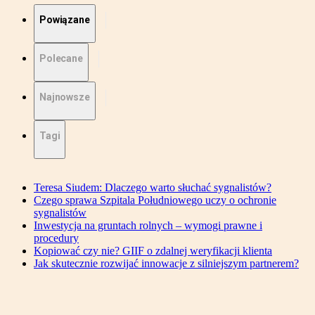
Powiązane
Polecane
Najnowsze
Tagi
Teresa Siudem: Dlaczego warto słuchać sygnalistów?
Czego sprawa Szpitala Południowego uczy o ochronie
sygnalistów
Inwestycja na gruntach rolnych – wymogi prawne i
procedury
Kopiować czy nie? GIIF o zdalnej weryfikacji klienta
Jak skutecznie rozwijać innowacje z silniejszym partnerem?