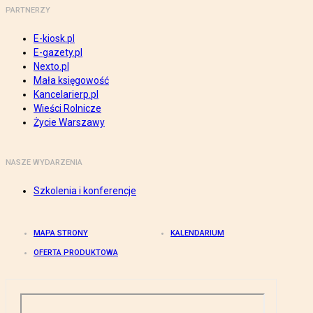
PARTNERZY
E-kiosk.pl
E-gazety.pl
Nexto.pl
Mała księgowość
Kancelarierp.pl
Wieści Rolnicze
Życie Warszawy
NASZE WYDARZENIA
Szkolenia i konferencje
MAPA STRONY
KALENDARIUM
OFERTA PRODUKTOWA