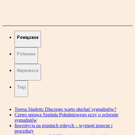
Powiązane
Polecane
Najnowsze
Tagi
Teresa Siudem: Dlaczego warto słuchać sygnalistów?
Czego sprawa Szpitala Południowego uczy o ochronie
sygnalistów
Inwestycja na gruntach rolnych – wymogi prawne i
procedury