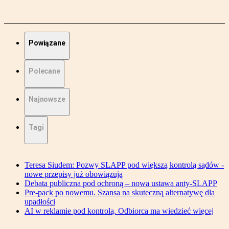
Powiązane
Polecane
Najnowsze
Tagi
Teresa Siudem: Pozwy SLAPP pod większą kontrolą sądów -
nowe przepisy już obowiązują
Debata publiczna pod ochroną – nowa ustawa anty-SLAPP
Pre-pack po nowemu. Szansa na skuteczną alternatywę dla
upadłości
AI w reklamie pod kontrolą. Odbiorca ma wiedzieć więcej