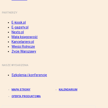
PARTNERZY
E-kiosk.pl
E-gazety.pl
Nexto.pl
Mała księgowość
Kancelarierp.pl
Wieści Rolnicze
Życie Warszawy
NASZE WYDARZENIA
Szkolenia i konferencje
MAPA STRONY
KALENDARIUM
OFERTA PRODUKTOWA