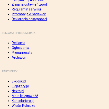
Zmiana ustawień zgód
Regulamin serwisu
Informacje o nadawcy
Deklaracja dostępności
REKLAMA I PRENUMERATA
Reklama
Ogłoszenia
Prenumerata
Archiwum
PARTNERZY
E-kiosk.pl
E-gazety.pl
Nexto.pl
Mała księgowość
Kancelarierp.pl
Wieści Rolnicze