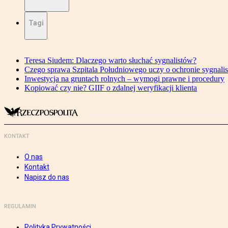
Tagi
Teresa Siudem: Dlaczego warto słuchać sygnalistów?
Czego sprawa Szpitala Południowego uczy o ochronie sygnali
Inwestycja na gruntach rolnych – wymogi prawne i procedury
Kopiować czy nie? GIIF o zdalnej weryfikacji klienta
KONTAKT
O nas
Kontakt
Napisz do nas
REGULAMIN
Polityka Prywatności