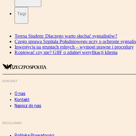
Tagi
Teresa Siudem: Dlaczego warto słuchać sygnalistów?
Czego sprawa Szpitala Południowego uczy o ochronie sygnali
Inwestycja na gruntach rolnych – wymogi prawne i procedury
Kopiować czy nie? GIIF o zdalnej weryfikacji klienta
KONTAKT
O nas
Kontakt
Napisz do nas
REGULAMIN
Polityka Prywatności