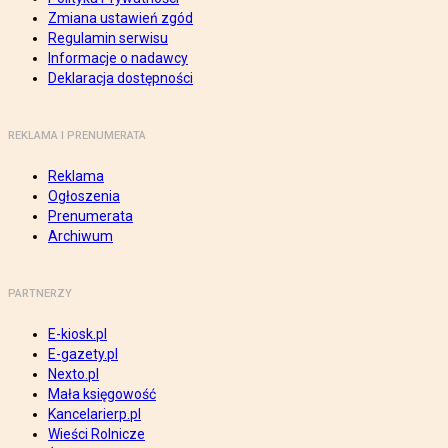
Zmiana ustawień zgód
Regulamin serwisu
Informacje o nadawcy
Deklaracja dostępności
REKLAMA I PRENUMERATA
Reklama
Ogłoszenia
Prenumerata
Archiwum
PARTNERZY
E-kiosk.pl
E-gazety.pl
Nexto.pl
Mała księgowość
Kancelarierp.pl
Wieści Rolnicze