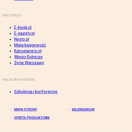
PARTNERZY
E-kiosk.pl
E-gazety.pl
Nexto.pl
Mała księgowość
Kancelarierp.pl
Wieści Rolnicze
Życie Warszawy
NASZE WYDARZENIA
Szkolenia i konferencje
MAPA STRONY
KALENDARIUM
OFERTA PRODUKTOWA