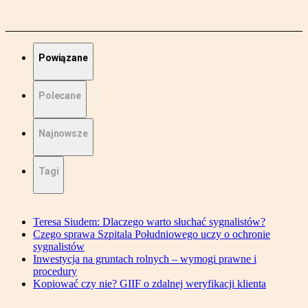
Powiązane
Polecane
Najnowsze
Tagi
Teresa Siudem: Dlaczego warto słuchać sygnalistów?
Czego sprawa Szpitala Południowego uczy o ochronie
sygnalistów
Inwestycja na gruntach rolnych – wymogi prawne i
procedury
Kopiować czy nie? GIIF o zdalnej weryfikacji klienta