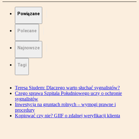
Powiązane
Polecane
Najnowsze
Tagi
Teresa Siudem: Dlaczego warto słuchać sygnalistów?
Czego sprawa Szpitala Południowego uczy o ochronie
sygnalistów
Inwestycja na gruntach rolnych – wymogi prawne i
procedury
Kopiować czy nie? GIIF o zdalnej weryfikacji klienta