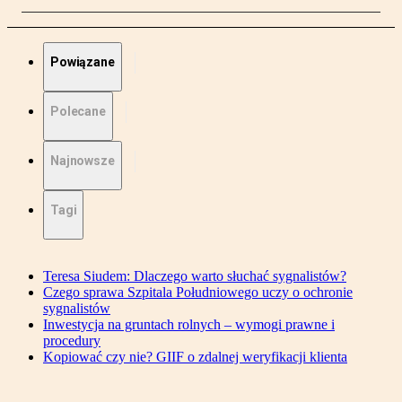
Powiązane
Polecane
Najnowsze
Tagi
Teresa Siudem: Dlaczego warto słuchać sygnalistów?
Czego sprawa Szpitala Południowego uczy o ochronie
sygnalistów
Inwestycja na gruntach rolnych – wymogi prawne i
procedury
Kopiować czy nie? GIIF o zdalnej weryfikacji klienta