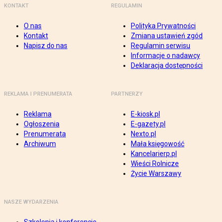
KONTAKT
REGULAMIN
O nas
Polityka Prywatności
Kontakt
Zmiana ustawień zgód
Napisz do nas
Regulamin serwisu
Informacje o nadawcy
Deklaracja dostępności
REKLAMA I PRENUMERATA
PARTNERZY
Reklama
E-kiosk.pl
Ogłoszenia
E-gazety.pl
Prenumerata
Nexto.pl
Archiwum
Mała księgowość
Kancelarierp.pl
Wieści Rolnicze
Życie Warszawy
NASZE WYDARZENIA