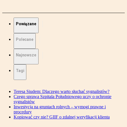
Powiązane
Polecane
Najnowsze
Tagi
Teresa Siudem: Dlaczego warto słuchać sygnalistów?
Czego sprawa Szpitala Południowego uczy o ochronie
sygnalistów
Inwestycja na gruntach rolnych – wymogi prawne i
procedury
Kopiować czy nie? GIIF o zdalnej weryfikacji klienta