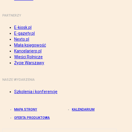
PARTNERZY
E-kiosk.pl
E-gazety.pl
Nexto.pl
Mała księgowość
Kancelarierp.pl
Wieści Rolnicze
Życie Warszawy
NASZE WYDARZENIA
Szkolenia i konferencje
MAPA STRONY
KALENDARIUM
OFERTA PRODUKTOWA