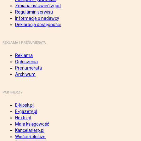
Zmiana ustawień zgód
Regulamin serwisu
Informacje o nadawcy
Deklaracja dostępności
REKLAMA I PRENUMERATA
Reklama
Ogłoszenia
Prenumerata
Archiwum
PARTNERZY
E-kiosk.pl
E-gazety.pl
Nexto.pl
Mała księgowość
Kancelarierp.pl
Wieści Rolnicze