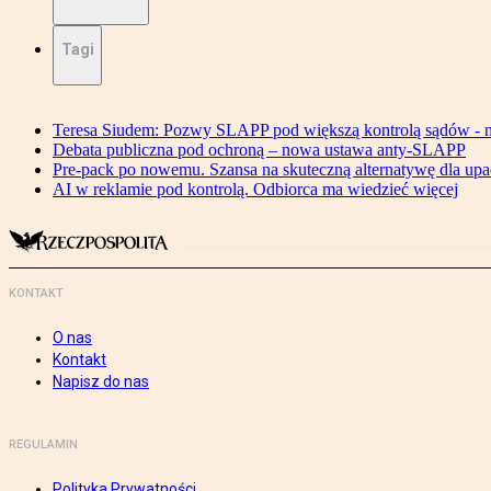
Tagi
Teresa Siudem: Pozwy SLAPP pod większą kontrolą sądów - n
Debata publiczna pod ochroną – nowa ustawa anty-SLAPP
Pre-pack po nowemu. Szansa na skuteczną alternatywę dla upa
AI w reklamie pod kontrolą. Odbiorca ma wiedzieć więcej
KONTAKT
O nas
Kontakt
Napisz do nas
REGULAMIN
Polityka Prywatności