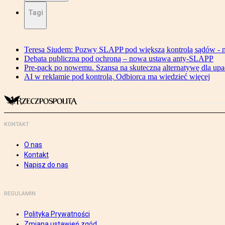
Tagi
Teresa Siudem: Pozwy SLAPP pod większą kontrolą sądów - n
Debata publiczna pod ochroną – nowa ustawa anty-SLAPP
Pre-pack po nowemu. Szansa na skuteczną alternatywę dla upa
AI w reklamie pod kontrolą. Odbiorca ma wiedzieć więcej
KONTAKT
O nas
Kontakt
Napisz do nas
REGULAMIN
Polityka Prywatności
Zmiana ustawień zgód