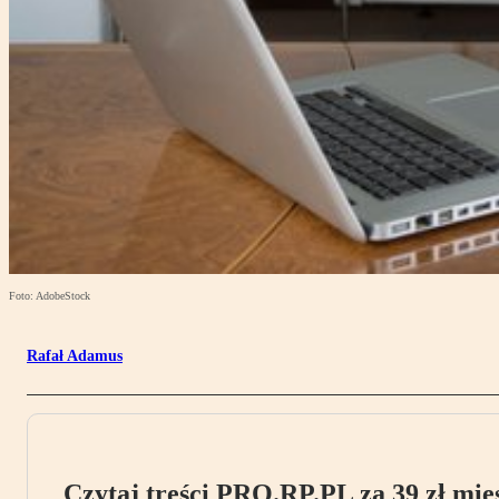
Foto: AdobeStock
Rafał Adamus
Czytaj treści PRO.RP.PL za 39 zł mies