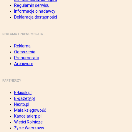
Regulamin serwisu
Informacje o nadawcy
Deklaracja dostępności
REKLAMA I PRENUMERATA
Reklama
Ogłoszenia
Prenumerata
Archiwum
PARTNERZY
E-kiosk.pl
E-gazety.pl
Nexto.pl
Mała księgowość
Kancelarierp.pl
Wieści Rolnicze
Życie Warszawy