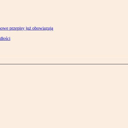
owe przepisy już obowiązują
dłości