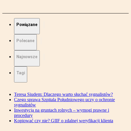
Powiązane
Polecane
Najnowsze
Tagi
Teresa Siudem: Dlaczego warto słuchać sygnalistów?
Czego sprawa Szpitala Południowego uczy o ochronie
sygnalistów
Inwestycja na gruntach rolnych – wymogi prawne i
procedury
Kopiować czy nie? GIIF o zdalnej weryfikacji klienta