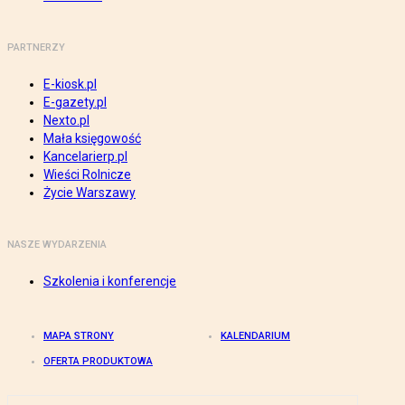
PARTNERZY
E-kiosk.pl
E-gazety.pl
Nexto.pl
Mała księgowość
Kancelarierp.pl
Wieści Rolnicze
Życie Warszawy
NASZE WYDARZENIA
Szkolenia i konferencje
MAPA STRONY
KALENDARIUM
OFERTA PRODUKTOWA