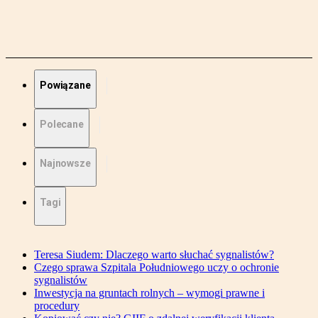
Powiązane
Polecane
Najnowsze
Tagi
Teresa Siudem: Dlaczego warto słuchać sygnalistów?
Czego sprawa Szpitala Południowego uczy o ochronie
sygnalistów
Inwestycja na gruntach rolnych – wymogi prawne i
procedury