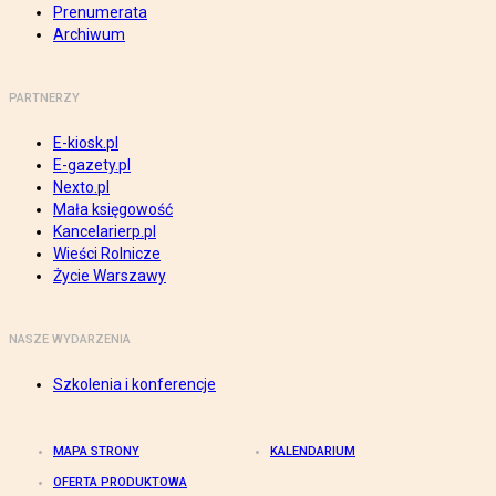
Prenumerata
Archiwum
PARTNERZY
E-kiosk.pl
E-gazety.pl
Nexto.pl
Mała księgowość
Kancelarierp.pl
Wieści Rolnicze
Życie Warszawy
NASZE WYDARZENIA
Szkolenia i konferencje
MAPA STRONY
KALENDARIUM
OFERTA PRODUKTOWA