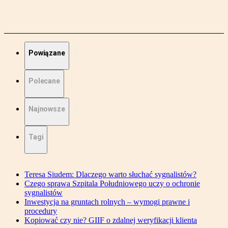
Powiązane
Polecane
Najnowsze
Tagi
Teresa Siudem: Dlaczego warto słuchać sygnalistów?
Czego sprawa Szpitala Południowego uczy o ochronie
sygnalistów
Inwestycja na gruntach rolnych – wymogi prawne i
procedury
Kopiować czy nie? GIIF o zdalnej weryfikacji klienta