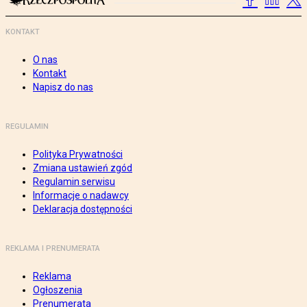
KONTAKT
O nas
Kontakt
Napisz do nas
REGULAMIN
Polityka Prywatności
Zmiana ustawień zgód
Regulamin serwisu
Informacje o nadawcy
Deklaracja dostępności
REKLAMA I PRENUMERATA
Reklama
Ogłoszenia
Prenumerata