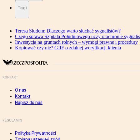
Tagi
Teresa Siudem: Dlaczego warto słuchać sygnalistów?
Czego sprawa Szpitala Południowego uczy o ochronie sygnali
Inwestycja na gruntach rolnych – wymogi prawne i procedury
Kopiować czy nie? GIIF o zdalnej weryfikacji klienta
KONTAKT
O nas
Kontakt
Napisz do nas
REGULAMIN
Polityka Prywatności
Zmiana ustawień zgód