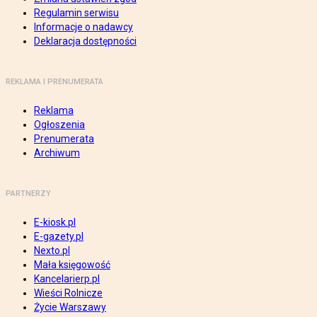
Regulamin serwisu
Informacje o nadawcy
Deklaracja dostępności
REKLAMA I PRENUMERATA
Reklama
Ogłoszenia
Prenumerata
Archiwum
PARTNERZY
E-kiosk.pl
E-gazety.pl
Nexto.pl
Mała księgowość
Kancelarierp.pl
Wieści Rolnicze
Życie Warszawy