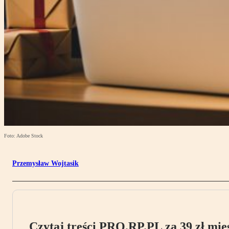
Foto: Adobe Stock
Przemysław Wojtasik
Czytaj treści PRO.RP.PL za 39 zł mies