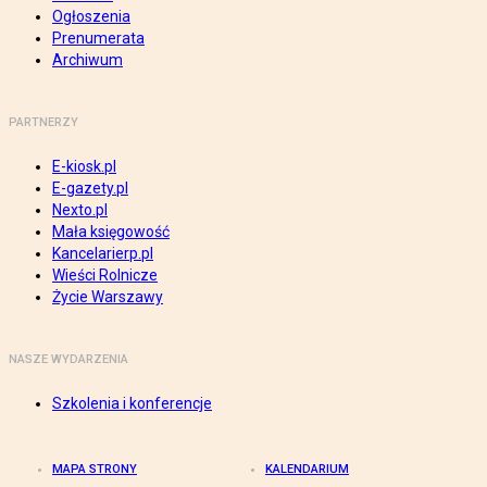
Ogłoszenia
Prenumerata
Archiwum
PARTNERZY
E-kiosk.pl
E-gazety.pl
Nexto.pl
Mała księgowość
Kancelarierp.pl
Wieści Rolnicze
Życie Warszawy
NASZE WYDARZENIA
Szkolenia i konferencje
MAPA STRONY
KALENDARIUM