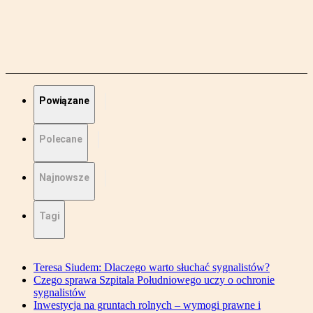
Powiązane
Polecane
Najnowsze
Tagi
Teresa Siudem: Dlaczego warto słuchać sygnalistów?
Czego sprawa Szpitala Południowego uczy o ochronie
sygnalistów
Inwestycja na gruntach rolnych – wymogi prawne i