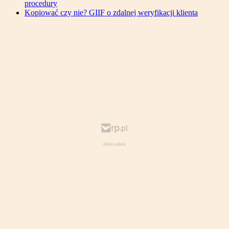
procedury
Kopiować czy nie? GIIF o zdalnej weryfikacji klienta