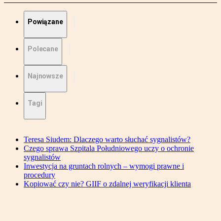
Powiązane
Polecane
Najnowsze
Tagi
Teresa Siudem: Dlaczego warto słuchać sygnalistów?
Czego sprawa Szpitala Południowego uczy o ochronie
sygnalistów
Inwestycja na gruntach rolnych – wymogi prawne i
procedury
Kopiować czy nie? GIIF o zdalnej weryfikacji klienta