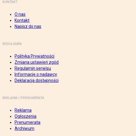
KONTAKT
O nas
Kontakt
Napisz do nas
REGULAMIN
Polityka Prywatności
Zmiana ustawień zgód
Regulamin serwisu
Informacje o nadawcy
Deklaracja dostępności
REKLAMA I PRENUMERATA
Reklama
Ogłoszenia
Prenumerata
Archiwum