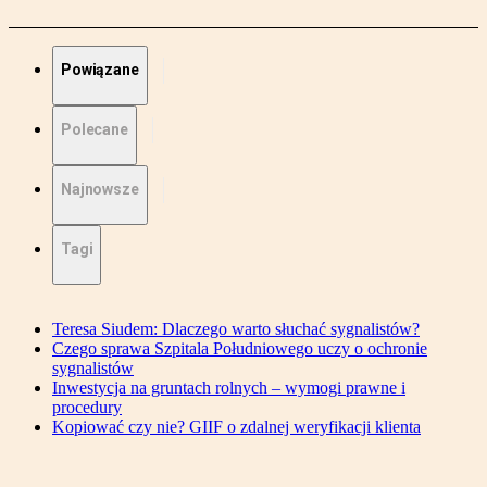
Powiązane
Polecane
Najnowsze
Tagi
Teresa Siudem: Dlaczego warto słuchać sygnalistów?
Czego sprawa Szpitala Południowego uczy o ochronie
sygnalistów
Inwestycja na gruntach rolnych – wymogi prawne i
procedury
Kopiować czy nie? GIIF o zdalnej weryfikacji klienta