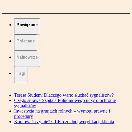
Powiązane
Polecane
Najnowsze
Tagi
Teresa Siudem: Dlaczego warto słuchać sygnalistów?
Czego sprawa Szpitala Południowego uczy o ochronie
sygnalistów
Inwestycja na gruntach rolnych – wymogi prawne i
procedury
Kopiować czy nie? GIIF o zdalnej weryfikacji klienta