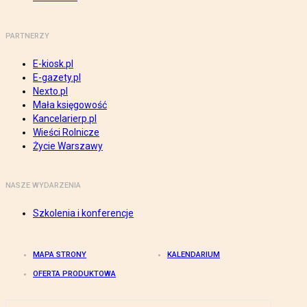
PARTNERZY
E-kiosk.pl
E-gazety.pl
Nexto.pl
Mała księgowość
Kancelarierp.pl
Wieści Rolnicze
Życie Warszawy
NASZE WYDARZENIA
Szkolenia i konferencje
MAPA STRONY
KALENDARIUM
OFERTA PRODUKTOWA