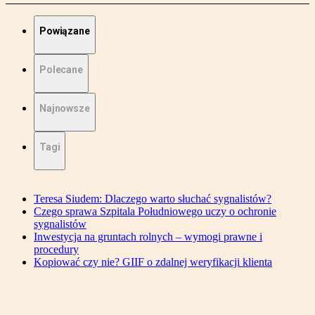
Powiązane
Polecane
Najnowsze
Tagi
Teresa Siudem: Dlaczego warto słuchać sygnalistów?
Czego sprawa Szpitala Południowego uczy o ochronie
sygnalistów
Inwestycja na gruntach rolnych – wymogi prawne i
procedury
Kopiować czy nie? GIIF o zdalnej weryfikacji klienta